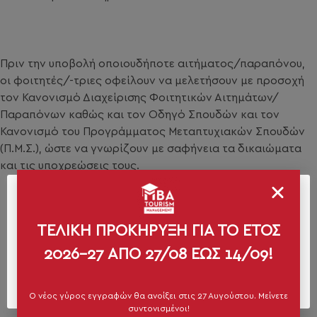
Πριν την υποβολή οποιουδήποτε αιτήματος/παραπόνου,
οι φοιτητές/-τριες οφείλουν να μελετήσουν με προσοχή
τον Κανονισμό Διαχείρισης Φοιτητικών Αιτημάτων/
Παραπόνων καθώς και τον Οδηγό Σπουδών και τον
Κανονισμό του Προγράμματος Μεταπτυχιακών Σπουδών
(Π.Μ.Σ.), ώστε να γνωρίζουν με σαφήνεια τα δικαιώματα
και τις υποχρεώσεις τους.
We use cookies on our website to give you the most
relevant experience by remembering your preferences
and repeat visits. By clicking “Accept All”, you consent
ΚΑΝΟΝΙΣΜΟΣ ΔΙΑΧΕΙΡΙΣΗΣ ΦΟΙΤΗΤΙΚΩΝ
ΤΕΛΙΚΗ ΠΡΟΚΗΡΥΞΗ
ΓΙΑ ΤΟ ΕΤΟΣ
to the use of ALL the cookies. However, you may visit
ΠΑΡΑΠΟΝΩΝ (PDF)
"Cookie Settings" to provide a controlled consent.
2026-27 ΑΠΟ 27/08 ΕΩΣ 14/09!
Cookie Settings
Accept All
Ο νέος γύρος εγγραφών θα ανοίξει στις 27 Αυγούστου. Μείνετε
συντονισμένοι!